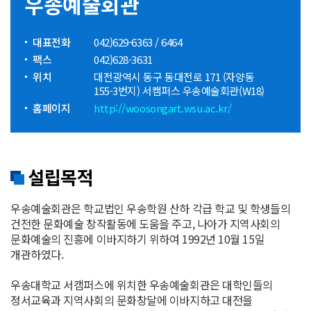
우송예술회관
대표전화
042)629-6363 / 6464
팩스
042)628-3631
위치
대전광역시 동구 동대전로 171 (자양동
155-3번지) 서캠퍼스 우송예술회관(W18)
홈페이지
http://woosongart.wsu.ac.kr/
설립목적
우송예술회관은 학교법인 우송학원 산하 각급 학교 및 학생들의
건전한 문화예술 창작활동에 도움을 주고, 나아가 지역사회의
문화예술의 진흥에 이바지하기 위하여 1992년 10월 15일
개관하였다.
우송대학교 서캠퍼스에 위치한 우송예술회관은 대학인들의
정서교육과 지역사회의 문화창달에 이바지하고 대전을