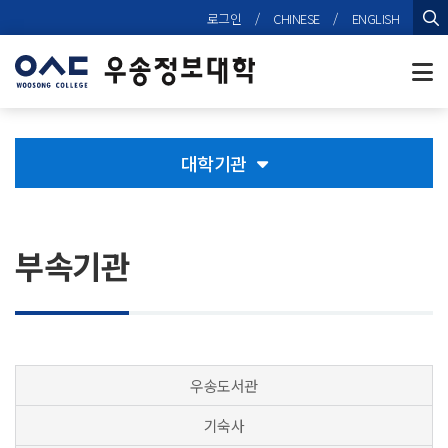
본문 바로가기
로그인
/
CHINESE
/
ENGLISH
검
대학기관
부속기관
우송도서관
기숙사