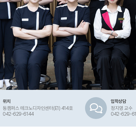
위치
입학상담
동캠퍼스 테크노디자인센터(E1) 414호
정지영 교수
042-629-6144
042-629-6