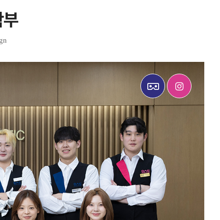
학부
ign