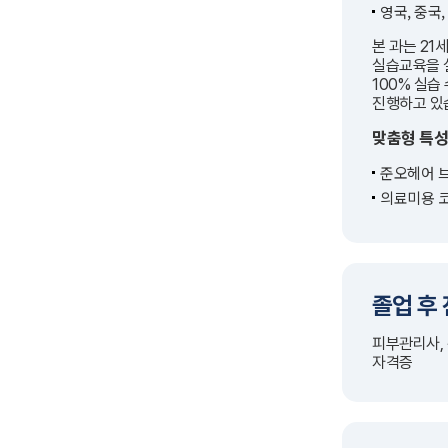
영국, 중국
본 과는 21
실습교육을 
100% 실습
진행하고 있
맞춤형 특성
준오헤어 브
의료미용 코
졸업 후
피부관리사,
자격증