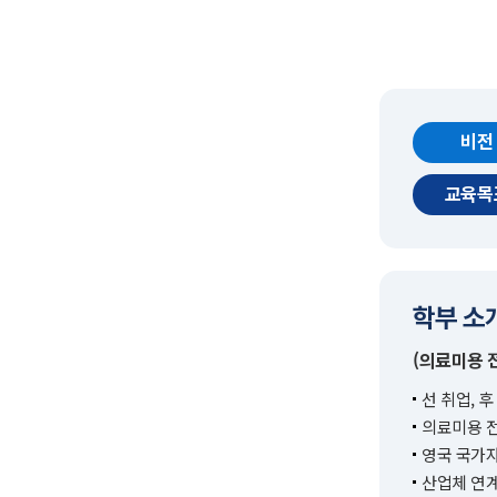
비전
교육목
학부 소
(의료미용 
선 취업, 
의료미용 전
영국 국가자
산업체 연