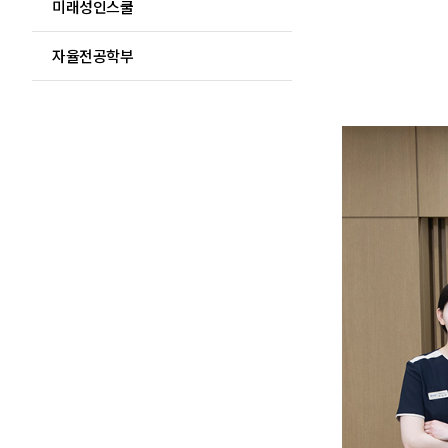
미래성인스쿨
자율전공학부