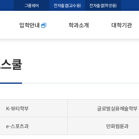
본문 바로가기
그룹웨어
전자출결(교수용)
전자출결(학생용)
입학안내
학과소개
대학기관
트스쿨
K-뷰티학부
글로벌실용예술학부
e-스포츠과
만화웹툰과