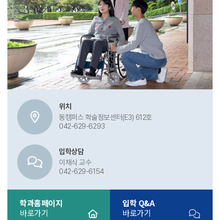
위치
동캠퍼스 학술정보센터(E3) 612호
042-629-6293
입학상담
이채식 교수
042-629-6154
학과홈페이지
입학 Q&A
바로가기
바로가기