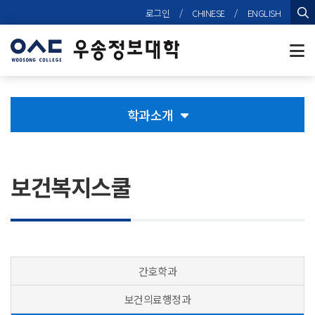
본문 바로가기
로그인
/
CHINESE
/
ENGLISH
검
학과소개
보건복지스쿨
간호학과
보건의료행정과