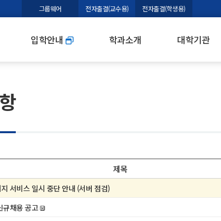
본문 바로가기
그룹웨어
전자출결(교수용)
전자출결(학생용)
입학안내
학과소개
대학기관
항
제목
지 서비스 일시 중단 안내 (서버 점검)
신규채용 공고