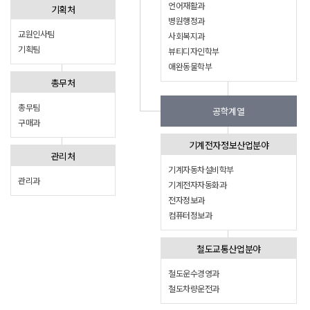
언어재활과
기획처
병원행정과
교원인사팀
사회복지과
기획팀
뷰티디자인학부
애완동물학부
총무처
총무팀
공학계열
구매과
기계전자정보산업분야
관리처
기계자동차설비학부
관리과
기계전자자동화과
전자정보과
컴퓨터정보과
철도교통산업분야
철도운수경영과
철도차량운전과