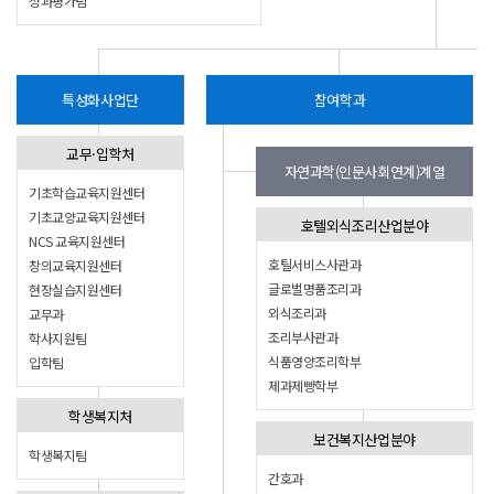
성과평가팀
특성화사업단
참여학과
교무·입학처
자연과학(인문사회연계)계열
기초학습교육지원센터
기초교양교육지원센터
호텔외식조리산업분야
NCS 교육지원센터
호틸서비스사관과
창의교육지원센터
글로벌명품조리과
현장실습지원센터
외식조리과
교무과
조리부사관과
학사지원팀
식품영양조리학부
입학팀
제과제빵학부
학생복지처
보건복지산업분야
학생복지팀
간호과