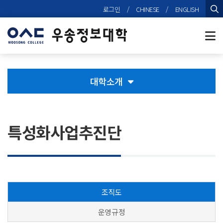
본문 바로가기
로그인
/
CHINESE
/
ENGLISH
검
대학소개
특성화사업추진단
조직도
운영규정