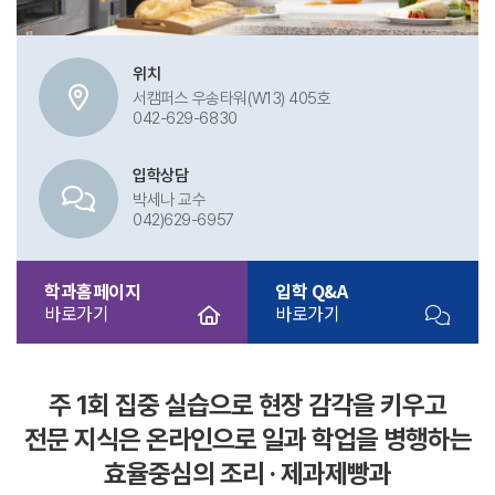
위치
서캠퍼스 우송타워(W13) 405호
042-629-6830
입학상담
박세나 교수
042)629-6957
학과홈페이지
입학 Q&A
바로가기
바로가기
주 1회 집중 실습으로 현장 감각을 키우고
전문 지식은 온라인으로 일과 학업을 병행하는
효율중심의 조리 · 제과제빵과