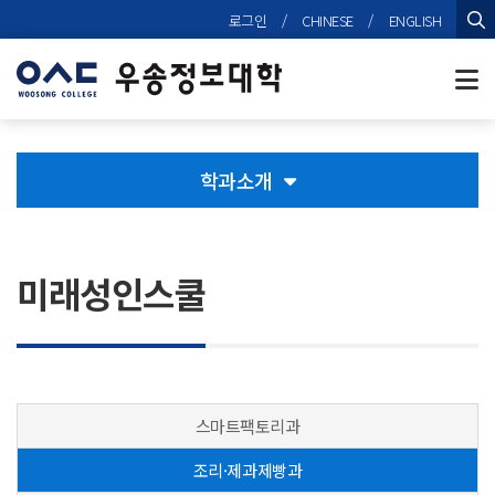
본문 바로가기
로그인
/
CHINESE
/
ENGLISH
검
학과소개
미래성인스쿨
스마트팩토리과
조리·제과제빵과