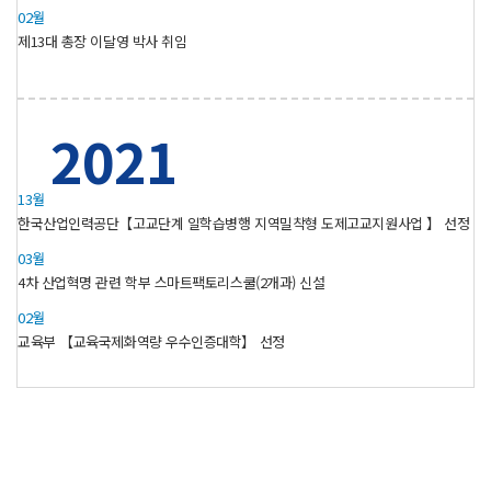
02월
제13대 총장 이달영 박사 취임
2021
13월
한국산업인력공단【고교단계 일학습병행 지역밀착형 도제고교지원사업 】 선정
03월
4차 산업혁명 관련 학부 스마트팩토리스쿨(2개과) 신설
02월
교육부 【교육국제화역량 우수인증대학】 선정