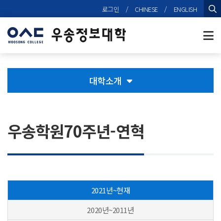
본문 바로가기
로그인
/
CHINESE
/
ENGLISH
검
대학소개
우송학원70주년-연혁
2021년~현재
2020년~2011년