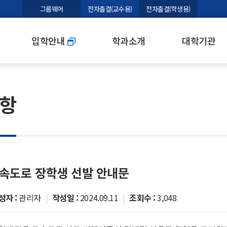
본문 바로가기
그룹웨어
전자출결(교수용)
전자출결(학생용)
입학안내
학과소개
대학기관
항
고속도로 장학생 선발 안내문
성자 :
관리자
|
작성일 :
2024.09.11
|
조회수 :
3,048