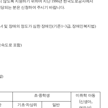
 않도록 지원하기 위하여 지난 1996년 한국도로공사에서
해당되는 분은 신청하여 주시기 바랍니다.
 및 장애의 정도가 심한 장애인(기존1~3급, 장애인복지법)
속도로 포함)
발)
·
초
중학생
미취학 아동
(
,
신생아
·
반
기초
차상위
일반
)
영유아