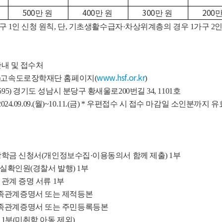
500
400
300
200
만 원
만 원
만 원
만
구 1인 신청 원칙, 단, 기초생활수급자·차상위계층의 경우 1가구 2
내 및 접수처
www.hsf.or.kr
재)고속도로장학재단 홈페이지(
)
595) 경기도 성남시 분당구 황새울로200번길 34, 1101호
024.09.09.(월)~10.11.(금) * 우편접수 시 접수 마감일 소인분까지 유
학금 신청서(개인정보수집·이용동의서 함께 제출) 1부
확인원(경찰서 발행) 1부
관계 증명 서류 1부
가족관계증명서 또는 제적등본
가족관계증명서 또는 주민등록등본
1부(미취학 아동 제외)