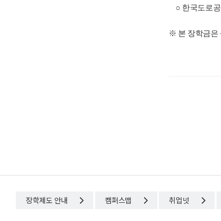
○ 한국도로공사 홍
※ 본 장학금은
장학제도 안내
캠퍼스맵
취업넷