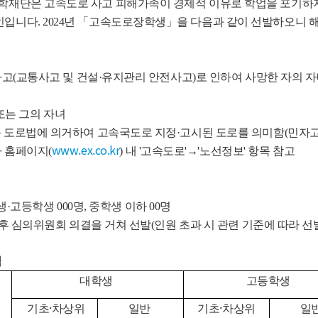
학재단은 고속도로 사고 피해가족이 경제적 이유로 학업을 포기하지
입니다. 2024년 「고속도로장학생」을 다음과 같이 선발하오니 
고(교통사고 및 건설·유지관리 안전사고)로 인하여 사망한 자의 자녀
는 그의 자녀
도로법에 의거하여 고속국도로 지정·고시된 도로를 의미함(민자고
www.ex.co.kr
 홈페이지(
) 내 '고속도로'→'노선정보' 항목 참고
생·고등학생 000명, 중학생 이하 00명
후 심의위원회 의결을 거쳐 선발(인원 초과 시 관련 기준에 따라 선
액
대학생
고등학생
·
·
기초
차상위
일반
기초
차상위
일