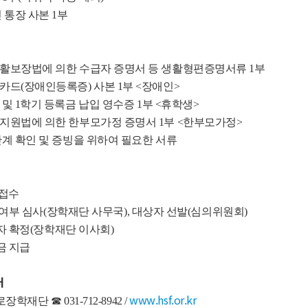
 통장 사본 1부
활보장법에 의한 수급자 증명서 등 생활형편증명서류 1부
드(장애인등록증) 사본 1부 <장애인>
및 1학기 등록금 납입 영수증 1부 <휴학생>
원법에 의한 한부모가정 증명서 1부 <한부모가정>
계 확인 및 증빙을 위하여 필요한 서류
 접수
격 여부 심사(장학재단 사무국), 대상자 선발(심의위원회)
상자 확정(장학재단 이사회)
학금 지급
처
www.hsf.or.kr
학재단 ☎ 031-712-8942 /