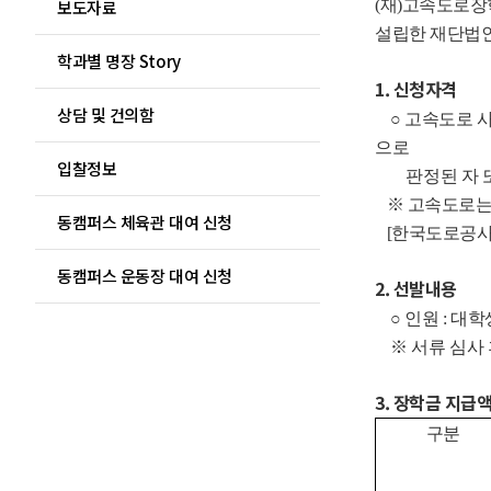
보도자료
(재)고속도로장
설립한 재단법인
학과별 명장 Story
1. 신청자격
상담 및 건의함
○ 고속도로 사
으로
입찰정보
판정된 자 또
※ 고속도로는 
동캠퍼스 체육관 대여 신청
[한국도로공사
동캠퍼스 운동장 대여 신청
2. 선발내용
○ 인원 : 대학
※ 서류 심사 
3. 장학금 지급
구분