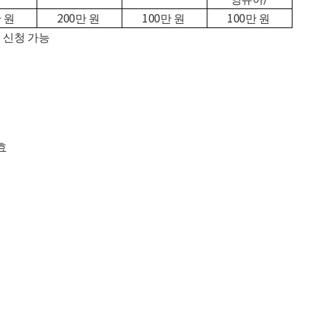
200
100
100
 원
만 원
만 원
만 원
인 신청
가능
효