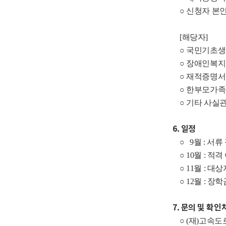
○ 신청자 본인
[해당자]
○ 국민기초생
○ 장애인복지카
○ 재적증명서 
○ 한부모가족지
○ 기타 사실관
6. 일정
○ 9월 : 서류
○ 10월 : 적
○ 11월 : 대
○ 12월 : 장
7. 문의 및 확인
○ (재)고속도로장