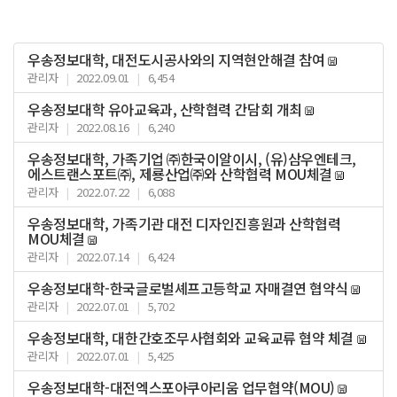
우송정보대학, 대전도시공사와의 지역현안해결 참여
관리자
|
2022.09.01
|
6,454
우송정보대학 유아교육과, 산학협력 간담회 개최
관리자
|
2022.08.16
|
6,240
우송정보대학, 가족기업 ㈜한국이알이시, (유)삼우엔테크,
에스트랜스포트㈜, 제룡산업㈜와 산학협력 MOU체결
관리자
|
2022.07.22
|
6,088
우송정보대학, 가족기관 대전 디자인진흥원과 산학협력
MOU체결
관리자
|
2022.07.14
|
6,424
우송정보대학-한국글로벌셰프고등학교 자매결연 협약식
관리자
|
2022.07.01
|
5,702
우송정보대학, 대한간호조무사협회와 교육교류 협약 체결
관리자
|
2022.07.01
|
5,425
우송정보대학-대전엑스포아쿠아리움 업무협약(MOU)