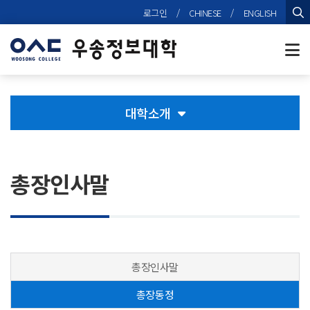
본문 바로가기
로그인
/
CHINESE
/
ENGLISH
검
대학소개
총장인사말
총장인사말
총장동정