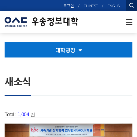
본문 바로가기
로그인
/
CHINESE
/
ENGLISH
검
대학광장
새소식
Total :
1,004
건