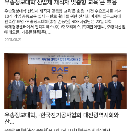
우송정보대학‘산업체 재직자 맞춤형 교육’큰 호응
우송정보대학‘산업체 재직자 맞춤형 교육’큰 호응- 사전 수요조사를 거쳐
10개 기업 공동교육 실시 -- 판로 확대를 위한 전시회 마케팅 실무교육에
만족감 표명 -우송정보대학(총장 손동현) RISE사업단은 20일 대학
국제경영센터에서 앤디피에스(주), ㈜오티에스, ㈜대한이앤씨, ㈜경덕산업,
㈜레오플, 가온플랫폼(주), ...
2025.08.21
우송정보대학, -한국전기공사협회 대전광역시회와
산...
우송정보대학(총장 손동현)은 7월 1일 11시 대학본부 회의실에서