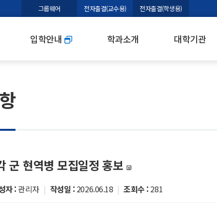
본문 바로가기
그룹웨어
전자출결(교수용)
전자출결(학생용)
입학안내
학과소개
대학기관
항
 각 군 현역병 모집일정 홍보
성자 :
관리자
|
작성일 :
2026.06.18
|
조회수 :
281