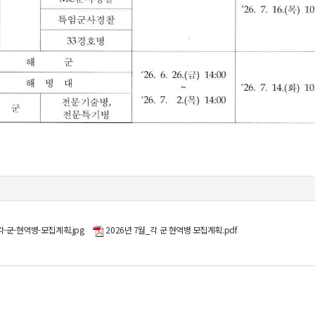
-각-군-현역병-모집계획.jpg
2026년 7월_각 군 현역병 모집계획.pdf