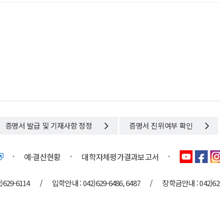
증명서 발급 및 기재사항 정정
증명서 진위여부 확인
예·결산현황
대학자체평가결과보고서
629-6114
/
입학안내 : 042)629-6486, 6487
/
장학금안내 : 042)629